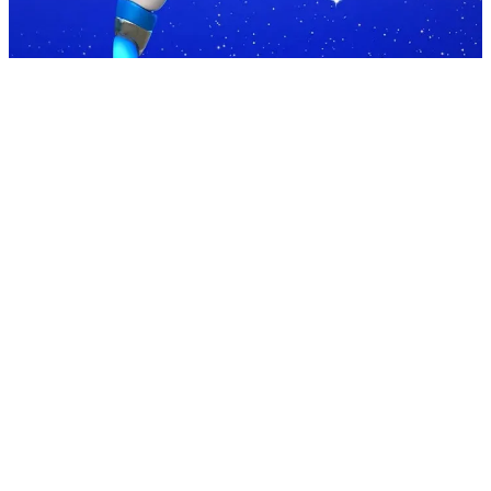
Name
*
Email
*
Subject
*
Comment or Message
*