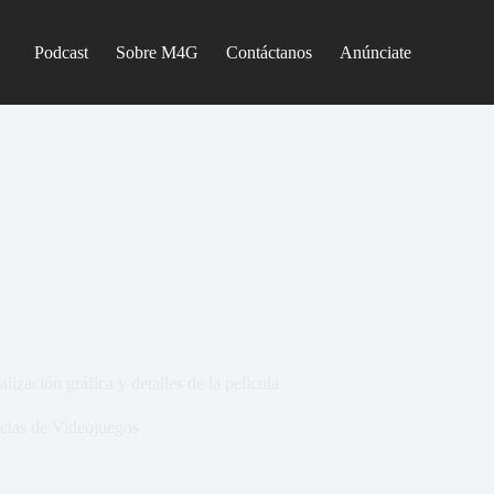
Podcast
Sobre M4G
Contáctanos
Anúnciate
ización gráfica y detalles de la película
cias de Videojuegos