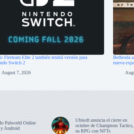
s: Fireteam Elite 2 también tendrá versión para
Bethesda a
endo Switch 2
nueva exp
August 7, 2026
Augu
Ubisoft anuncia el cierre en
o Palworld Online
octubre de Champions Tactics,
 y Android
su RPG con NFTs