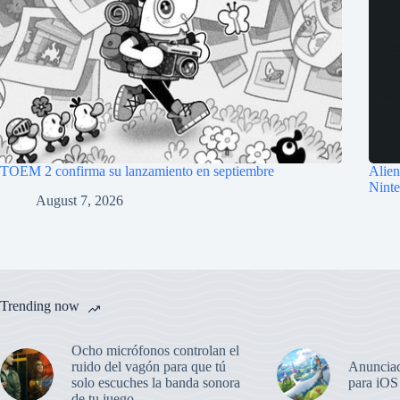
TOEM 2 confirma su lanzamiento en septiembre
Alien
Nint
August 7, 2026
Trending now
Ocho micrófonos controlan el
ruido del vagón para que tú
Anunciad
solo escuches la banda sonora
para iOS
de tu juego