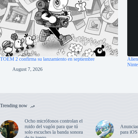
TOEM 2 confirma su lanzamiento en septiembre
Alien
Nint
August 7, 2026
Trending now
Ocho micrófonos controlan el
ruido del vagón para que tú
Anunciad
solo escuches la banda sonora
para iOS
de tu juego