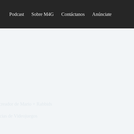
Podcast
Sobre M4G
Contáctanos
Anúnciate
 creador de Mario + Rabbids
cias de Videojuegos