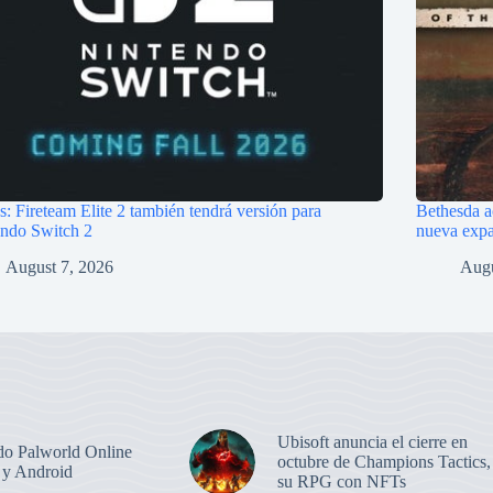
s: Fireteam Elite 2 también tendrá versión para
Bethesda a
endo Switch 2
nueva exp
August 7, 2026
Augu
Ubisoft anuncia el cierre en
o Palworld Online
octubre de Champions Tactics,
 y Android
su RPG con NFTs