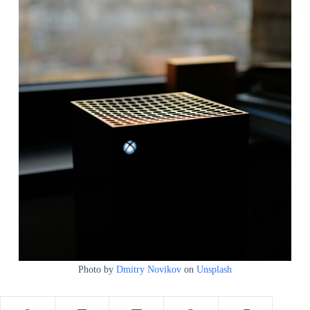
Photo by
Dmitry Novikov
on
Unsplash