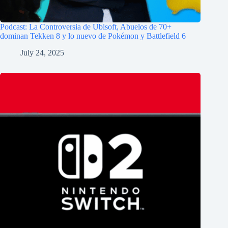
Podcast: La Controversia de Ubisoft, Abuelos de 70+
dominan Tekken 8 y lo nuevo de Pokémon y Battlefield 6
July 24, 2025