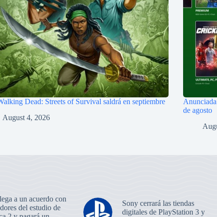
alking Dead: Streets of Survival saldrá en septiembre
Anunciada 
de agosto
August 4, 2026
Augu
llega a un acuerdo con
Sony cerrará las tiendas
dores del estudio de
digitales de PlayStation 3 y
ca 2 y pagará un