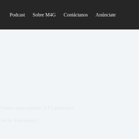
Podcast
Sobre M4G
Contáctanos
Anúnciate
 Namco para explorar la IA generativa
cias de Videojuegos